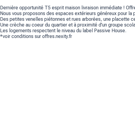
Dernière opportunité T5 esprit maison livraison immédiate ! O
Nous vous proposons des espaces extérieurs généreux pour la plup
Des petites venelles piétonnes et rues arborées, une placette ce
Une crèche au coeur du quartier et à proximité d’un groupe scol
Les logements respectent le niveau du label Passive House.
*voir conditions sur offres.nexity.fr