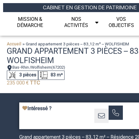
CABINET EN GESTION DE PATRIMOINE
MISSION &
NOS
VOS
DÉMARCHE
ACTIVITÉS
OBJECTIFS
Accueil
»
Grand appartement 3 pièces – 83,12 m² – WOLFISHEIM
GRAND APPARTEMENT 3 PIÈCES – 83,
WOLFISHEIM
Bas-Rhin /
Wolfisheim
(67202)
3 pièces
83 m²
235 000 €
TTC
Intéressé ?
Grand appartement 3 pièces – 83,12 m² – Résidence 2