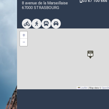
03 67 100 666
8 avenue de la Marseillaise
67000 STRASBOURG
+
−
|
Map data ©
Leaflet
OpenS