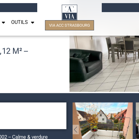
OUTILS
VIA ACC STRASBOURG
12 M² –
002 – Calme & verdure