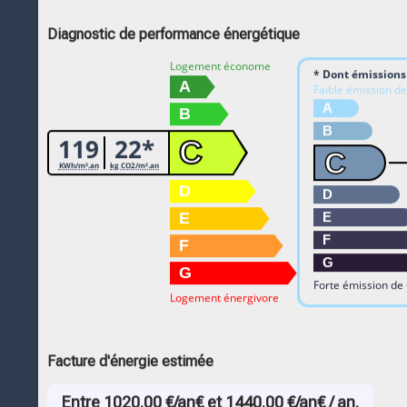
Diagnostic de performance énergétique
Logement économe
* Dont émissions 
A
Faible émission d
A
B
B
119
22*
C
C
KWh/m².an
kg CO2/m².an
D
D
E
E
F
F
G
G
Forte émission de
Logement énergivore
Facture d'énergie estimée
Entre 1020.00 €/an€ et 1440.00 €/an€ / an.