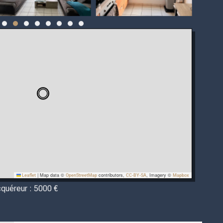
|
Map data ©
contributors,
, Imagery ©
Leaflet
OpenStreetMap
CC-BY-SA
Mapbox
cquéreur : 5000 €