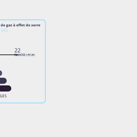
de gaz à effet de serre
e GES
22
KgéqCO2 / m².an
 GES