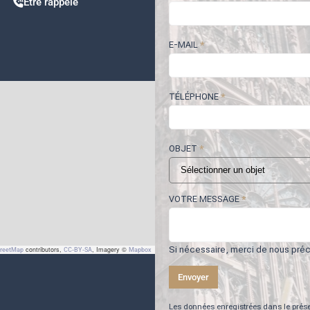
Être rappelé
E-MAIL
*
TÉLÉPHONE
*
OBJET
*
VOTRE MESSAGE
*
Si nécessaire, merci de nous préci
contributors,
, Imagery ©
treetMap
CC-BY-SA
Mapbox
Envoyer
Les données enregistrées dans le prés