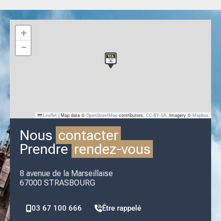
+
−
|
Map data ©
contributors,
, Imagery ©
Leaflet
OpenStreetMap
CC-BY-SA
Mapbox
Nous
contacter
Prendre
rendez-vous
8 avenue de la Marseillaise
67000 STRASBOURG
03 67 100 666
Être rappelé