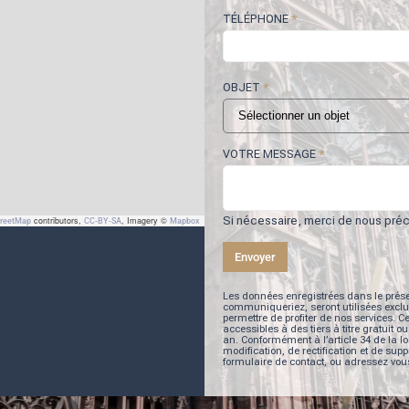
TÉLÉPHONE
*
OBJET
*
VOTRE MESSAGE
*
Si nécessaire, merci de nous préci
contributors,
, Imagery ©
treetMap
CC-BY-SA
Mapbox
Envoyer
Les données enregistrées dans le prés
communiqueriez, seront utilisées excl
permettre de profiter de nos services. 
accessibles à des tiers à titre gratui
an. Conformément à l’article 34 de la lo
modification, de rectification et de sup
formulaire de contact, ou adressez vo