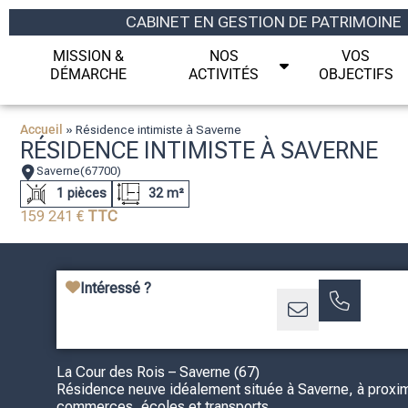
CABINET EN GESTION DE PATRIMOINE
MISSION &
NOS
VOS
DÉMARCHE
ACTIVITÉS
OBJECTIFS
Accueil
»
Résidence intimiste à Saverne
RÉSIDENCE INTIMISTE À SAVERNE
Saverne
(67700)
1 pièces
32 m²
159 241 €
TTC
Intéressé ?
La Cour des Rois – Saverne (67)
Résidence neuve idéalement située à Saverne, à proxi
commerces, écoles et transports.