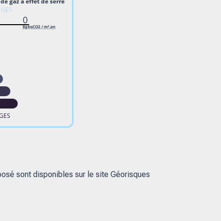
de gaz à effet de serre
e GES
0
KgéqCO2 / m².an
 GES
posé sont disponibles sur le site Géorisques