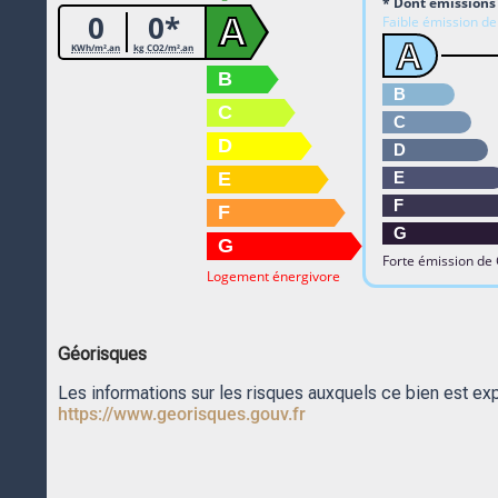
* Dont émissions 
0
0*
A
Faible émission d
A
KWh/m².an
kg CO2/m².an
B
B
C
C
D
D
E
E
F
F
G
G
Forte émission de
Logement énergivore
Géorisques
Les informations sur les risques auxquels ce bien est ex
https://www.georisques.gouv.fr