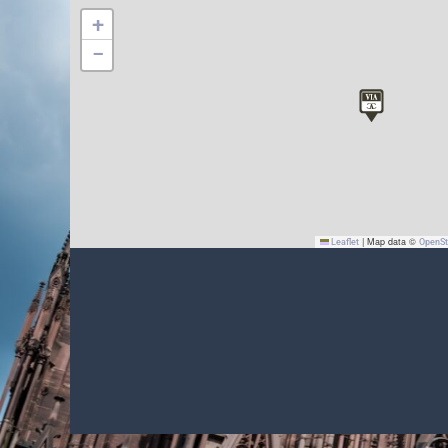
+
−
|
Map data ©
Leaflet
OpenS