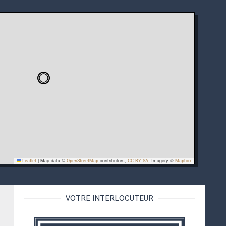
|
Map data ©
contributors,
, Imagery ©
Leaflet
OpenStreetMap
CC-BY-SA
Mapbox
VOTRE INTERLOCUTEUR