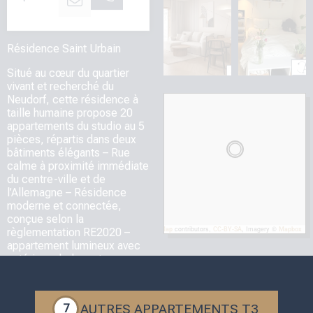
Equipe
Immobilier neuf
Prêt à donner vie à votre projet immobilier neuf ?
Contactez notre équipe dédiée.
HONORAIRES
Consulter notre barème d'honoraires
AUTRES APPARTEMENTS
T3
7