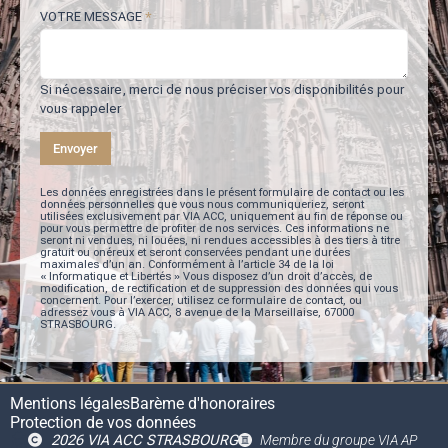
VOTRE MESSAGE
*
Si nécessaire, merci de nous préciser vos disponibilités pour
vous rappeler
Envoyer
Les données enregistrées dans le présent formulaire de contact ou les
données personnelles que vous nous communiqueriez, seront
utilisées exclusivement par VIA ACC, uniquement au fin de réponse ou
pour vous permettre de profiter de nos services. Ces informations ne
seront ni vendues, ni louées, ni rendues accessibles à des tiers à titre
gratuit ou onéreux et seront conservées pendant une durées
maximales d’un an. Conformément à l’article 34 de la loi
« Informatique et Libertés » Vous disposez d’un droit d’accès, de
modification, de rectification et de suppression des données qui vous
concernent. Pour l’exercer, utilisez ce formulaire de contact, ou
adressez vous à VIA ACC, 8 avenue de la Marseillaise, 67000
STRASBOURG.
Mentions légales
Barème d'honoraires
Protection de vos données
2026 VIA ACC STRASBOURG
Membre du groupe VIA AP