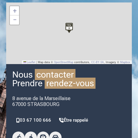
+
−
|
Map data ©
contributors,
, Imagery ©
Leaflet
OpenStreetMap
CC-BY-SA
Mapbox
Nous
contacter
Prendre
rendez-vous
8 avenue de la Marseillaise
67000 STRASBOURG
03 67 100 666
Être rappelé